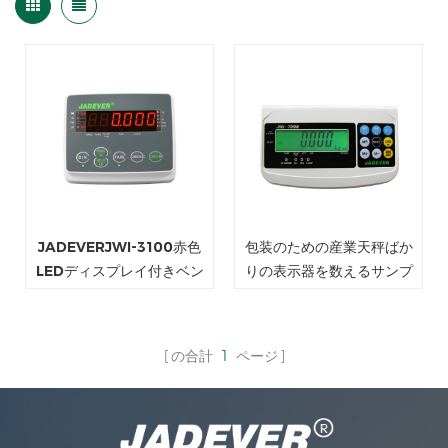
JADEVERJWI-3100赤色
包装のための産業天秤ばか
LEDディスプレイ付きベン
りの表示器を数えるサンプ
チスケール用計量インジケ
ル
ーター
の合計
1
ページ