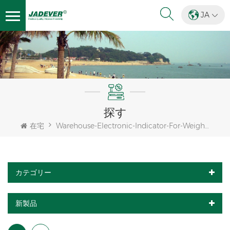
JA
探す
在宅
Warehouse-Electronic-Indicator-For-Weighing
カテゴリー
新製品