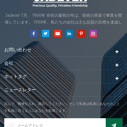
Jadever 7月、 1986年 存在の最初の年は、技術の革新で事業を開
発しています。 1998年、私たちの会社は主な品質の目標を達成し
ました。私達のプロダクトの最初の製品は、国際法律の組織の承
認を受けました。 1999年、 Xiamen Jadever スケール株式会社
されていました。 .私達の会社の主な生産地域はあります。 2006
年に。Jadever ISO を取得 9001：2000 認証
お問い合わせ
会社
ホットタグ
ニュースレター
読んで、郵便を入れ、購読してください、そして私達は私達にあなたのこと
を私達に言うようにあなたを歓迎します。