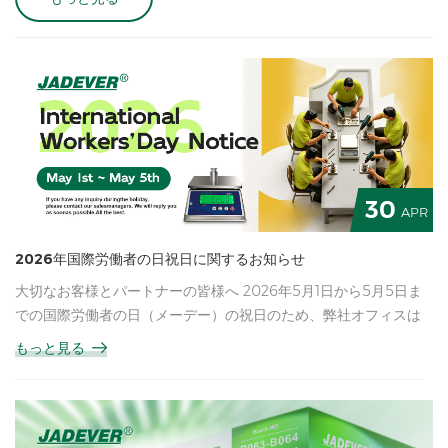
with national statutory holiday arrangements and our
company’s daily operation schedule, we hereby announce
the holiday arrangement as follows: Holiday Schedule
Holiday Period: June 19th — June 21st, 2026 (3 days in total)
Resumption of Work: Monday, June 22nd, 2026 Business
Notice 1. All offline services, warehouse delivery, order review,
sample delivery and official business will be suspended
during the holiday. All orders, consultation and after-sales
30
requests submitted during the holiday will be processed in
APR
order after we resume work. 2. For urgent business matters,
please contact your exclusive account manager for
2026年国際労働者の日祝日に関するお知らせ
assistance. We will offer support as much as possible. 3.
大切なお客様とパートナーの皆様へ 2026年5月1日から5月5日ま
Logistics pickup and delivery will be suspended during the
での国際労働者の日（メーデー）の祝日のため、弊社オフィスは
holiday. Please arrange your order and delivery plan in
休業いたしますのでお知らせいたします。 この期間中、弊社の
もっと見る
advance to avoid any schedule delay. We apologize for any
生産および物流業務は一時的に停止し、新規注文の処理、出荷、
inconvenience caused. Thank you for your understanding
配送手配は通常通り行うことができません。ただし、営業チーム
and cooperation. Best regards, JADEVER
は定期的にメールを確認いたします。緊急のお問い合わせがござ
いましたら、お気軽に営業担当者まで直接ご連絡ください。業務