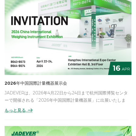
再開後、できる限り迅速にご対応させていただきます。 一年を
通してご理解とご支援をいただき、誠にありがとうございまし
た。皆様とチームの皆様にとって、楽しく安全な休暇となります
ようお祈り申し上げます。 よろしくお願いします、 ジェイドバ
ー
16
APR
2026年中国国際計量機器展示会
JADEVERは、2026年4月22日から24日まで杭州国際博覧センタ
ーで開催される「2026年中国国際計量機器展」に出展いたしま
す。ホールBの3階にあるブースB063～B064およびB073～
もっと見る
B074にて、最新のイノベーションをご覧いただくため、業界関
係者および各分野の来場者の皆様のご来場を心よりお待ちしてお
ります。 展示会期間中、JADEVERはプリンター、天びん、計数