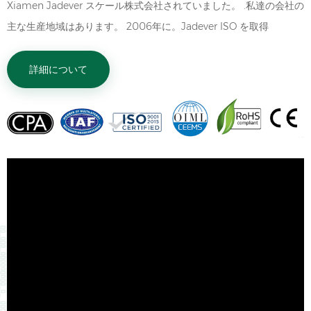
Xiamen Jadever スケール株式会社されていました。 .私達の会社の
JWI-531T 1/12000 外部ディス
励起電圧 DC 5V、4つの350オ
主な生産地域はあります。 2006年に。Jadever ISO を取得
プレイの精度 1/15000 または
ームセンサーに接続可能 非線形
ユニットの選択 ãkg ãg ãポンド
性 フルスケール重量の0.003%
9001：2000 認証 現在、当社は台北に本社を維持しています。マ
æ¤ãlb.oz/ PC 表示画面
入力 インピーダンス 10×106 オ
ーカーの国際支店カナダ。
詳細について
（mm） 6桁のLCDディスプレ
ームを超える A/D 変換方法 â³-
イ、文字高さ37 入力感度 0.2マ
Î£ A/D 内部解像度 700,000
イクロボルト/分割 入力電圧範囲
A/D 変換出力期間 約 1秒あたり
-2 mV〜20 mV センサー励起電
6～10回 パワー 供給
圧 DC 5Vは、4つの350オーム
AC:110/220V、内蔵鉛蓄電池
センサーに接続できます 非線形
(6V/4Ah) 外部 寸法(mm)
性 フルスケール重量の0.003％
238×94×145
入力インピーダンス 10アン106
オームを超える â³-Î£ A/D変換方
法 700,000 A/D内部解像度
A/D変換出力期間 約 1秒あたり
6〜10回 電源 AC：110/220V、
鉛蓄電池が組み込まれています
（6V/4AH） 238Ã93Ã182