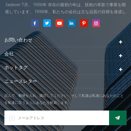
Jadever 7月、 1986年 存在の最初の年は、技術の革新で事業を開
す。祝日明けには、緊密な協力関係を再開できることを楽しみに
発しています。 1998年、私たちの会社は主な品質の目標を達成し
しております。 ご理解とご支援に感謝いたします！ ジェイドバ
ました。私達のプロダクトの最初の製品は、国際法律の組織の承
ー
認を受けました。 1999年、 Xiamen Jadever スケール株式会社
されていました。 .私達の会社の主な生産地域はあります。 2006
年に。Jadever ISO を取得 9001：2000 認証
お問い合わせ
会社
ホットタグ
ニュースレター
読んで、郵便を入れ、購読してください、そして私達は私達にあなたのこと
を私達に言うようにあなたを歓迎します。