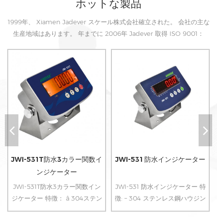
ホットな製品
1999年、 Xiamen Jadever スケール株式会社確立された。 会社の主な
生産地域はあります。 年までに 2006年 Jadever 取得 ISO 9001：
2000 認証
JWI-531T防水3カラー関数イ
JWI-531 防水インジケーター
ンジケーター
JWI-531T防水3カラー関数イン
JWI-531 防水インジケーター 特
ジケーター 特徴： â 304ステン
徴: – 304 ステンレス鋼ハウジン
レス鋼ハウジング â 防水性、湿
グ ?完全に密閉された回路基板