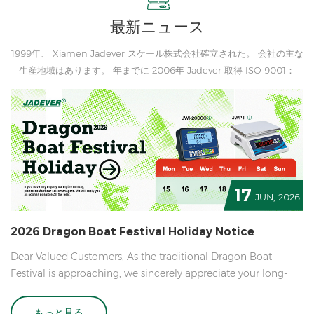
最新ニュース
1999年、 Xiamen Jadever スケール株式会社確立された。 会社の主な
生産地域はあります。 年までに 2006年 Jadever 取得 ISO 9001：
2000 認証
17
JUN, 2026
2026 Dragon Boat Festival Holiday Notice
Dear Valued Customers, As the traditional Dragon Boat
Festival is approaching, we sincerely appreciate your long-
term trust and support to our company. Wish you and your
family a healthy, pleasant and joyful festival! In accordance
もっと見る