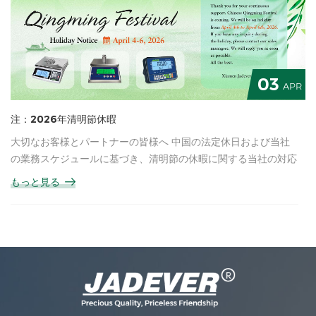
スケール、計量スケール、防水スケール、インジケーター、スマ
ートインジケーター、トラック用スケールなど、幅広いカスタマ
イズ製品を展示します。これらの製品は、産業、商業、物流分野
における多様な計量ニーズを満たすように設計されており、精
度、耐久性、使いやすさを重視しています。 弊社のチームは、
03
現地にて製品の実演と専門的な技術コンサルティングを提供いた
APR
します。また、様々な業界特有のニーズに合わせたカスタマイズ
注：2026年清明節休暇
ソリューションもご提案いたします。
大切なお客様とパートナーの皆様へ 中国の法定休日および当社
の業務スケジュールに基づき、清明節の休暇に関する当社の対応
を以下のとおりお知らせいたします。 休暇期間 2026年4月4日
もっと見る
から4月6日まで休業いたします。2026年4月7日より業務を再開
いたします。 年末年始休暇期間中は、弊社オフィスは休業とな
り、通常の業務は休止させていただきます。緊急のお問い合わせ
やご用件につきましては、担当のアカウントマネージャーまで事
前にご連絡いただき、迅速な対応をお願いいたします。ご迷惑を
おかけいたしますが、何卒ご理解いただけますようお願い申し上
げます。 清明節は中国の伝統的な祝日です。皆様とチームの皆
様が楽しく穏やかな休日をお過ごしになることを願っておりま