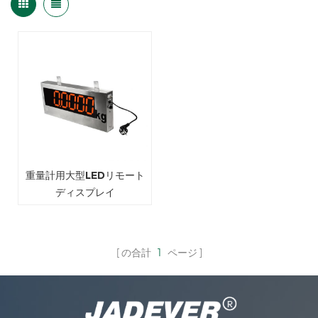
重量計用大型LEDリモート
ディスプレイ
の合計
1
ページ