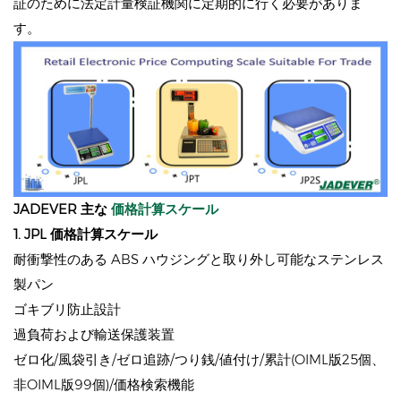
証のために法定計量検証機関に定期的に行く必要がありま
す。
JADEVER 主な
価格計算スケール
1. JPL
価格計算スケール
耐衝撃性のある ABS ハウジングと取り外し可能なステンレス
製パン
ゴキブリ防止設計
過負荷および輸送保護装置
ゼロ化/風袋引き/ゼロ追跡/つり銭/値付け/累計(OIML版25個、
非OIML版99個)/価格検索機能