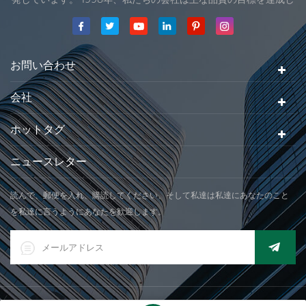
ました。私達のプロダクトの最初の製品は、国際法律の組織の承
認を受けました。 1999年、 Xiamen Jadever スケール株式会社
されていました。 .私達の会社の主な生産地域はあります。 2006
年に。Jadever ISO を取得 9001：2000 認証
お問い合わせ
会社
ホットタグ
ニュースレター
読んで、郵便を入れ、購読してください、そして私達は私達にあなたのこと
を私達に言うようにあなたを歓迎します。