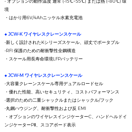
- オプションの動作温度 通常 (-15℃~55℃) または熱 (~80℃) 環
境
・はかり用6V/4Ahニッケル水素充電池
◆
JCW-K ワイヤレスクレーンスケール
-新しく設計されたKシリーズスケール、頑丈でポータブル
-RFI 保護のための耐衝撃性全鋼構造
・スケール用長寿命環境LFPバッテリー
◆
JCW-M ワイヤレスクレーンスケール
-大容量クレーンスケール専用デュアルロードセル
・優れた性能、高いセキュリティ、コストパフォーマンス
-選択のための二重シャックルまたはシャックル/フック
-丸鋼ハウジング、耐衝撃性および反 EMI
・オプションのワイヤレスインジケーターC、ハンドヘルドイ
ンジケーターPⅡ、スコアボード表示