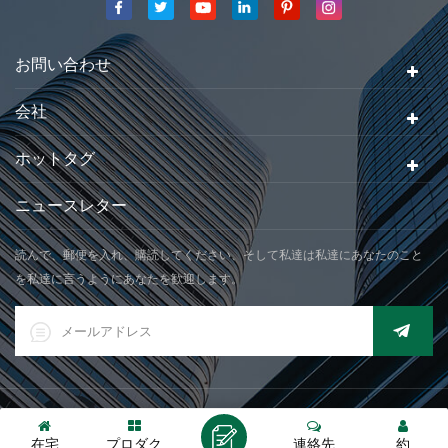
認を受けました。 1999年、 Xiamen Jadever スケール株式会社
されていました。 .私達の会社の主な生産地域はあります。 2006
年に。Jadever ISO を取得 9001：2000 認証
お問い合わせ
会社
ホットタグ
ニュースレター
読んで、郵便を入れ、購読してください、そして私達は私達にあなたのこと
を私達に言うようにあなたを歓迎します。
© 2026 Xiamen Jadever Scale Co., Ltd. 全著作権所有. |
XML
|
在宅
プロダク
連絡先
約
IPv6ネットワークがサポートされています